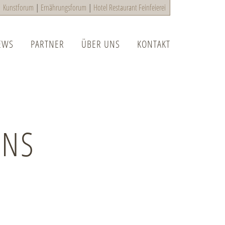
|
Kunstforum
|
Ernährungsforum
|
Hotel Restaurant Feinfeierei
EWS
PARTNER
ÜBER UNS
KONTAKT
UNS
E