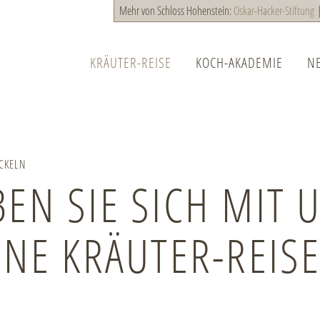
Mehr von Schloss Hohenstein:
Oskar-Hacker-Stiftung
KRÄUTER-REISE
KOCH-AKADEMIE
N
HAUPTNAVIGATION
CKELN
EN SIE SICH MIT 
INE KRÄUTER-REIS