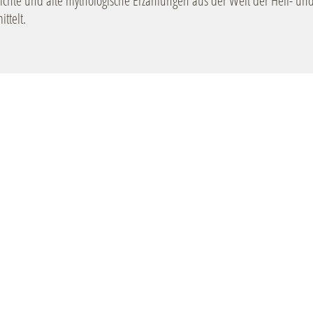
chte und alte mythologische Erzählungen aus der Welt der Heil- un
ttelt.