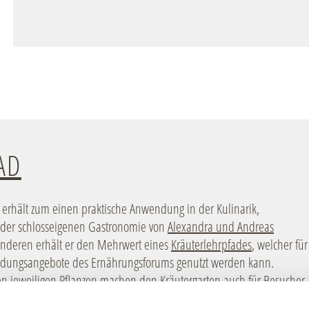
AD
 erhält zum einen praktische Anwendung in der Kulinarik,
n der schlosseigenen Gastronomie von
Alexandra und Andreas
anderen erhält er den Mehrwert eines
Kräuterlehrpfades
, welcher für
 Bildungsangebote des Ernährungsforums genutzt werden kann.
en jeweiligen Pflanzen machen den Kräutergarten auch für Besucher
 neue Art und Weise erfahrbar.