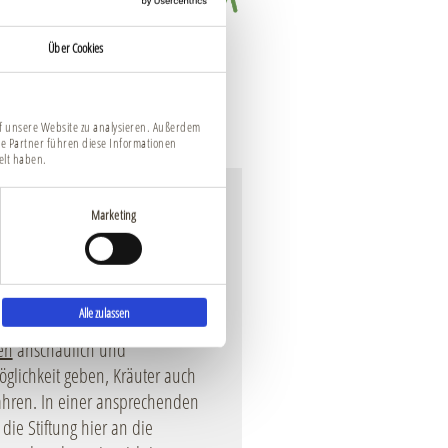
Über Cookies
uf unsere Website zu analysieren. Außerdem
e Partner führen diese Informationen
elt haben.
Marketing
gerichteten Kräuterzimmer,
Alle zulassen
findet. Hier werden die Kräuter
en
anschaulich und
öglichkeit geben, Kräuter auch
rfahren. In einer ansprechenden
ie Stiftung hier an die