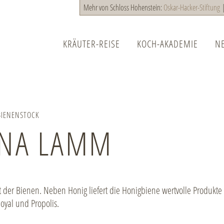
Mehr von Schloss Hohenstein:
Oskar-Hacker-Stiftung
KRÄUTER-REISE
KOCH-AKADEMIE
N
HAUPTNAVIGATION
BIENENSTOCK
INA LAMM
t der Bienen. Neben Honig liefert die Honigbiene wertvolle Produkte
yal und Propolis.