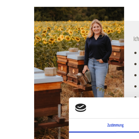
Image
Ic
…u
he
Zustimmung