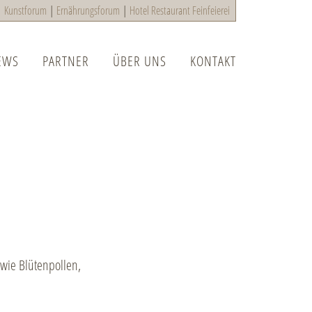
|
Kunstforum
|
Ernährungsforum
|
Hotel Restaurant Feinfeierei
EWS
PARTNER
ÜBER UNS
KONTAKT
 wie Blütenpollen,