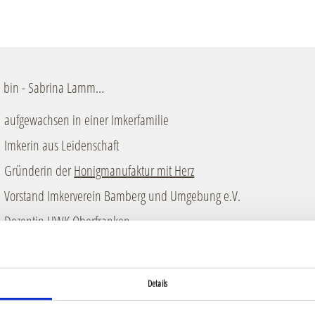
h bin - Sabrina Lamm…
aufgewachsen in einer Imkerfamilie
Imkerin aus Leidenschaft
Gründerin der
Honigmanufaktur mit Herz
Vorstand Imkerverein Bamberg und Umgebung e.V.
Dozentin HWK Oberfranken
nd ich zeige dir, was du aus diesen Schätzen alles zaubern kannst u
rzlich zum Workshop "Kräuterlabor trifft Bienenstock" ein.
Details