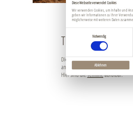
Diese Webseite verwendet Cookies
Wir verwenden Cookies, um Inhalte und Anze
geben wir Informationen zu Ihrer Verwendu
möglicherweise mit weiteren Daten zusammen
Einwilligungsauswahl
TERMINE UND 
Notwendig
Die Kräuterführungen auf Schloss H
Ablehnen
an den Wochenenden statt und dauer
Hier sind die
Termine
abrufbar.