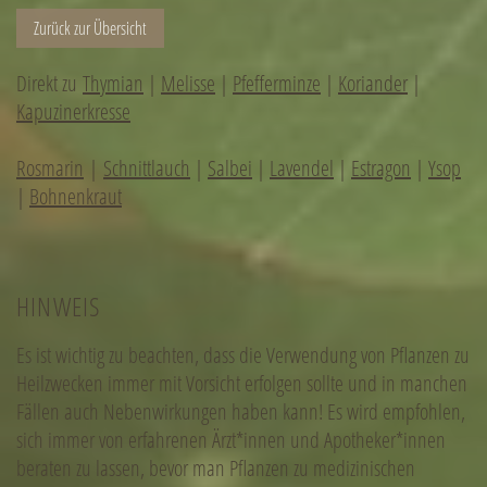
Zurück zur Übersicht
Direkt zu
Thymian
|
Melisse
|
Pfefferminze
|
Koriander
|
Kapuzinerkresse
Rosmarin
|
Schnittlauch
|
Salbei
|
Lavendel
|
Estragon
|
Ysop
|
Bohnenkraut
HINWEIS
Es ist wichtig zu beachten, dass die Verwendung von Pflanzen zu
Heilzwecken immer mit Vorsicht erfolgen sollte und in manchen
Fällen auch Nebenwirkungen haben kann! Es wird empfohlen,
sich immer von erfahrenen Ärzt*innen und Apotheker*innen
beraten zu lassen, bevor man Pflanzen zu medizinischen