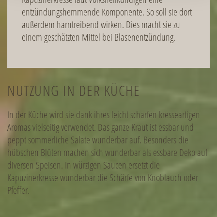
entzündungshemmende Komponente. So soll sie dort
außerdem harntreibend wirken. Dies macht sie zu
einem geschätzten Mittel bei Blasenentzündung.
NUTZUNG IN DER KÜCHE
In der Küche wird sie dank ihres leicht scharfen kresseartigen
Aromas vielseitig verwendet. Das ganze Kraut ist essbar und
peppt sommerliche Salate wunderbar auf. Besonders die
hübschen Blüten machen sich wunderbar als essbare Deko auf
diversen Speisen. In würzigen Saucen ersetzt die
Kapuzinerkresse wunderbar die Schärfe von Knoblauch oder
Pfeffer.