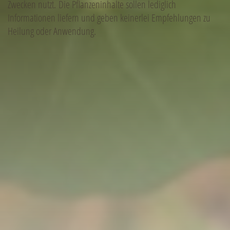
Zwecken nutzt. Die Pflanzeninhalte sollen lediglich
Informationen liefern und geben keinerlei Empfehlungen zu
Heilung oder Anwendung.
© ERNÄHRUNGSFORUM SCHLOSS HOHENSTEIN
Das Ernährungsforum ist eine Marke der
Oskar-Hacker-Stiftung
vertreten durch den Vorstand Ralph Veil, Michael Regner und Theresa
Pfeiffer
Hohenstein 1b | 96482 Ahorn
E-Mail
info@ernaehrungsforum.schloss-hohenstein.de
Telefon
+49 89 658407
DANKSAGUNG