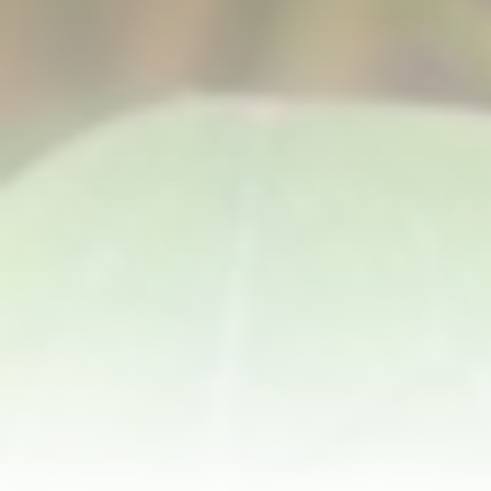
Das Ernährungsforum Schloss Hohenstein dankt
Organic Garden
|
Universität Bayreuth
Holger Stromberg
MEHR VON SCHLOSS HOHENSTEIN
Kunstforum
|
Oskar-Hacker-Stiftung
Schloss Hohenstein Hotel Restaurant Feinfeierei
Mehr zum
Schlosspark
und
Impressionen
Impressum
|
Datenschutz
|
Mitglied werden