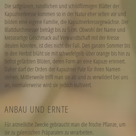
Die sattgrünen, rundlichen und schildförmigen Blätter der
Kapuzinerkresse kommen so in der Natur eher selten vor und
bilden eine eigene Familie, die Kapuzinerkressegewächse. Der
Blattdurchmesser beträgt bis zu 5 cm. Obwohl der Name und
kresseartige Geschmack auf Verwandtschaft mit der Kresse
deuten könnten, ist dies nicht der Fall. Den ganzen Sommer bis
in den Herbst blüht sie mit schwefelgelb über orange bis hin zu
tiefrot gefärbten Blüten, deren Form an eine Kapuze erinnert.
Daher darf der Orden der Kapuziner Pate für ihren Namen
stehen. Mittlerweile trifft man sie ab und zu verwildert bei uns
an, normalerweise wird sie jedoch kultiviert.
ANBAU UND ERNTE
Für arzneiliche Zwecke gebraucht man die frische Pflanze, um
sie zu galenischen Präparaten zu verarbeiten.