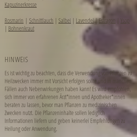
Kapuzinerkresse
Rosmarin
|
Schnittlauch
|
Salbei
|
Lavendel
|
Estragon
|
Ysop
|
Bohnenkraut
HINWEIS
Es ist wichtig zu beachten, dass die Verwendung von Pflanzen zu
Heilzwecken immer mit Vorsicht erfolgen sollte und in manchen
Fällen auch Nebenwirkungen haben kann! Es wird empfohlen,
sich immer von erfahrenen Ärzt*innen und Apotheker*innen
beraten zu lassen, bevor man Pflanzen zu medizinischen
Zwecken nutzt. Die Pflanzeninhalte sollen lediglich
Informationen liefern und geben keinerlei Empfehlungen zu
Heilung oder Anwendung.