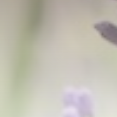
© ERNÄHRUNGSFORUM SCHLOSS HOHENSTEIN
Das Ernährungsforum ist eine Marke der
Oskar-Hacker-Stiftung
vertreten durch den Vorstand Ralph Veil, Michael Regner und Theresa
Pfeiffer
Hohenstein 1b | 96482 Ahorn
E-Mail
info@ernaehrungsforum.schloss-hohenstein.de
Telefon
+49 89 658407
DANKSAGUNG
Das Ernährungsforum Schloss Hohenstein dankt
Organic Garden
|
Universität Bayreuth
Holger Stromberg