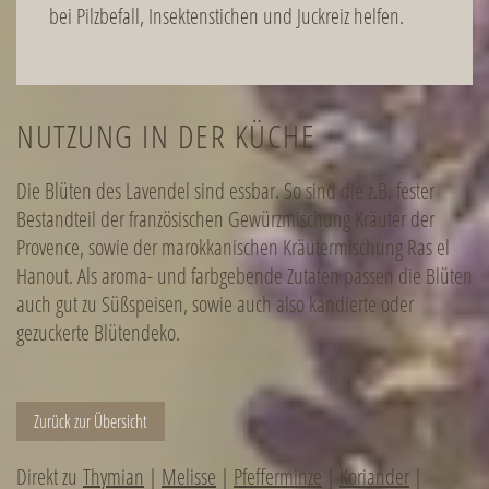
bei Pilzbefall, Insektenstichen und Juckreiz helfen.
NUTZUNG IN DER KÜCHE
Die Blüten des Lavendel sind essbar. So sind die z.B. fester
Bestandteil der französischen Gewürzmischung Kräuter der
Provence, sowie der marokkanischen Kräutermischung Ras el
Hanout. Als aroma- und farbgebende Zutaten passen die Blüten
auch gut zu Süßspeisen, sowie auch also kandierte oder
gezuckerte Blütendeko.
Zurück zur Übersicht
Direkt zu
Thymian
|
Melisse
|
Pfefferminze
|
Koriander
|