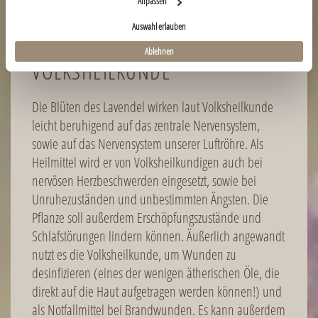
Anpassen
Auswahl erlauben
NUTZUNG IN DER
Ablehnen
VOLKSHEILKUNDE
Die Blüten des Lavendel wirken laut Volksheilkunde
leicht beruhigend auf das zentrale Nervensystem,
sowie auf das Nervensystem unserer Luftröhre. Als
Heilmittel wird er von Volksheilkundigen auch bei
nervösen Herzbeschwerden eingesetzt, sowie bei
Unruhezuständen und unbestimmten Ängsten. Die
Pflanze soll außerdem Erschöpfungszustände und
Schlafstörungen lindern können. Äußerlich angewandt
nutzt es die Volksheilkunde, um Wunden zu
desinfizieren (eines der wenigen ätherischen Öle, die
direkt auf die Haut aufgetragen werden können!) und
als Notfallmittel bei Brandwunden. Es kann außerdem