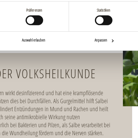
d die ätherischen Öle Thujon, Kampfer und Cineol. Bitterstoffe, Ger
mkeit.
Präferenzen
Statistiken
Auswahl erlauben
Anpassen
Image
DER VOLKSHEILKUNDE
ern wirkt desinfizierend und hat eine krampflösende
zen dies bei Durchfällen. Als Gurgelmittel hilft Salbei
, lindert Entzündungen in Mund und Rachen und heilt
h seine antimikrobielle Wirkung nutzen
lich bei Bakterien und Pilzen, als Salbe verarbeitet bei
m die Wundheilung fördern und die Nerven stärken.