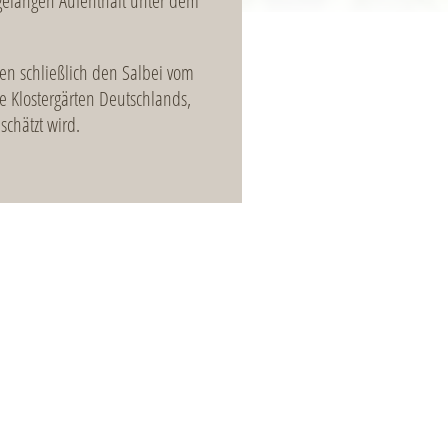
elangen Aufenthalt unter dem
n schließlich den Salbei vom
e Klostergärten Deutschlands,
schätzt wird.