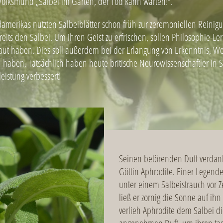
 Volksmund „Salbei im Garten, der Tod kann warten!“.
merikas nutzten Salbeiblätter schon früh zur zeremoniellen Reinig
eits den Salbei. Um ihren Geist zu erfrischen, sollen Philosophie-Le
kaut haben. Dies soll außerdem bei der Erlangung von Erkenntnis, W
 haben. Tatsächlich haben heute britische Neurowissenschaftler in St
eistung verbessert!
Seinen betörenden Duft verdank
Göttin Aphrodite. Einer Legende 
unter einem Salbeistrauch vor Ze
ließ er zornig die Sonne auf ih
verlieh Aphrodite dem Salbei di