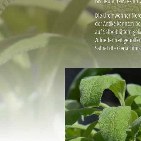
Bis heute heißt es im
Die Ureinwohner Norda
der Antike kannten ber
auf Salbeiblättern ge
Zufriedenheit geholfen
Salbei die Gedächtnisl
Image