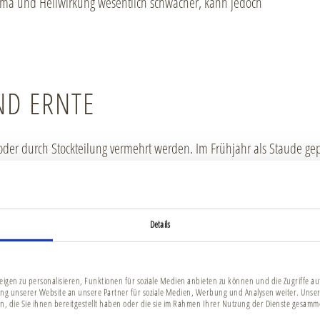
Aroma und Heilwirkung wesentlich schwächer, kann jedoch
ND ERNTE
oder durch Stockteilung vermehrt werden. Im Frühjahr als Staude ge
an den Blättern erfreuen und im darauffolgenden Jahr bereits im Früh
Böden und einen warmen und sonnigen Standort. Für arzneiliche Zwe
 kulinarisch kann man das spezielle Salbei Aroma das ganze Jahr geni
Details
TOFFE
igen zu personalisieren, Funktionen für soziale Medien anbieten zu können und die Zugriffe a
ng unserer Website an unsere Partner für soziale Medien, Werbung und Analysen weiter. Unser
, die Sie ihnen bereitgestellt haben oder die sie im Rahmen Ihrer Nutzung der Dienste gesamm